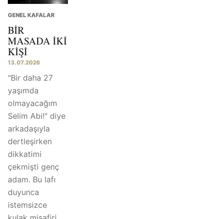
GENEL KAFALAR
BIR
MASADA İKI
KIŞI
13.07.2026
"Bir daha 27
yaşımda
olmayacağım
Selim Abi!" diye
arkadaşıyla
dertleşirken
dikkatimi
çekmişti genç
adam. Bu lafı
duyunca
istemsizce
kulak misafiri