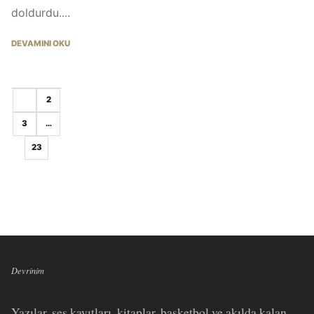
doldurdu....
DEVAMINI OKU
1
2
3
…
23
Devrinim
Yazılar, ses kayıtları, kitaplar, basketbol ve akılda kalan