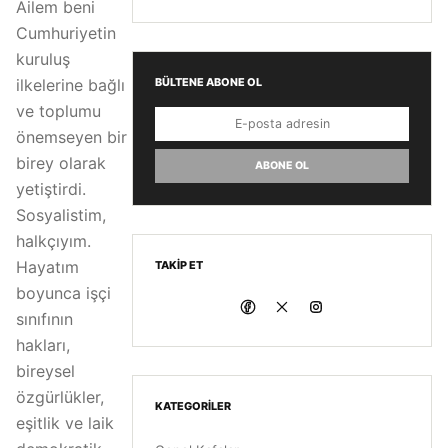
Ailem beni
Cumhuriyetin
kuruluş
ilkelerine bağlı
BÜLTENE ABONE OL
ve toplumu
önemseyen bir
birey olarak
ABONE OL
yetiştirdi.
Sosyalistim,
halkçıyım.
Hayatım
TAKIP ET
boyunca işçi
sınıfının
hakları,
bireysel
özgürlükler,
KATEGORILER
eşitlik ve laik