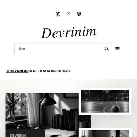
Devrinim
TÜM YAZILAR
GENEL KAFALAR
PODCAST
DEVRINIM