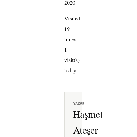
2020.
Visited
19
times,
1
visit(s)
today
YAZAR
Haşmet
Ateşer