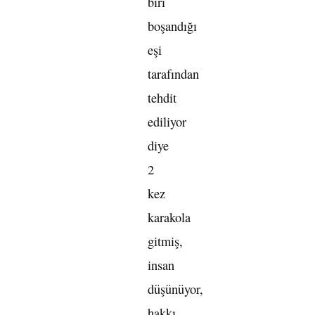
biri
boşandığı
eşi
tarafından
tehdit
ediliyor
diye
2
kez
karakola
gitmiş,
insan
düşünüyor,
hakkı