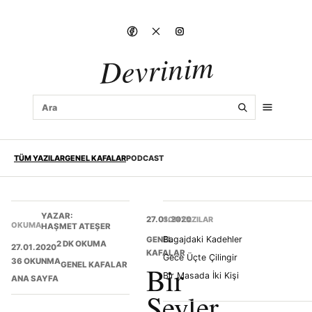
Devrinim
TÜM YAZILAR
GENEL KAFALAR
PODCAST
YAZAR:
27.01.2020
SON YAZILAR
OKUMA
HAŞMET ATEŞER
Bagajdaki Kadehler
GENEL
2 DK OKUMA
27.01.2020
KAFALAR
Gece Üçte Çilingir
36 OKUNMA
GENEL KAFALAR
Bir
Bir Masada İki Kişi
ANA SAYFA
Şeyler