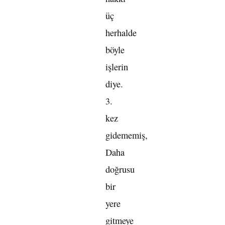
üç
herhalde
böyle
işlerin
diye.
3.
kez
gidememiş,
Daha
doğrusu
bir
yere
gitmeye