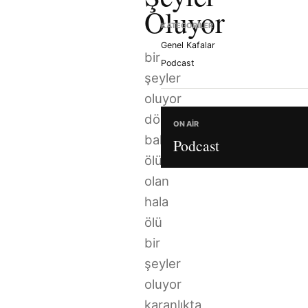
Oluyor
KATEGORILER
Genel Kafalar
bir
Podcast
şeyler
oluyor
dönüp
ON AIR
bakıyorum
Podcast
ölü
olan
hala
ölü
bir
şeyler
oluyor
karanlıkta