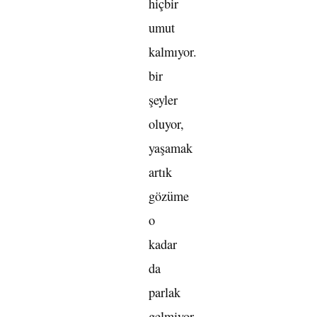
hiçbir
umut
kalmıyor.
bir
şeyler
oluyor,
yaşamak
artık
gözüme
o
kadar
da
parlak
gelmiyor