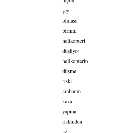
hiçbir
şey
olmasa
birinin
helikopteri
düşüyor
helikopterin
düşme
riski
arabanın
kaza
yapma
riskinden
az