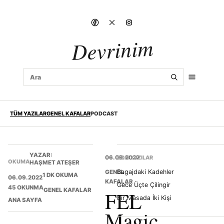
Devrinim
TÜM YAZILAR
GENEL KAFALAR
PODCAST
YAZAR:
06.09.2022
SON YAZILAR
OKUMA
HAŞMET ATEŞER
Bagajdaki Kadehler
GENEL
1 DK OKUMA
06.09.2022
KAFALAR
Gece Üçte Çilingir
45 OKUNMA
GENEL KAFALAR
FEL
Bir Masada İki Kişi
ANA SAYFA
Magic