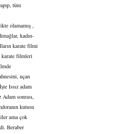
yapıp, tüm
likte olamamış ,
dimağlar, kadın-
lların karate filmi
 karate filmleri
ilmde
ahnesini, uçan
İşte Issız adam
ız Adam sonrası,
pandoranın kutusu
diler ama çok
ndi. Beraber