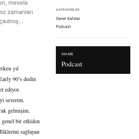
gın, mesela
KATEGORILER
ız zamanları
Genel Kafalar
ıkılmış...
Podcast
ON AIR
Podcast
erken yıl
Early 90’s dedin
et ediyor.
yi severim.
arak gelmişim.
 genel bir etkiden
liklerini sağlayan