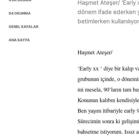
4 DK OKUMA
Haşmet Ateşer/ 'Early x
dönem ifade ederken yı
84 OKUNMA
betimlerken kullanılıyor
GENEL KAFALAR
ANA SAYFA
Haşmet Ateşer/
‘Early xx ‘ diye bir kalıp 
grubunun içinde, o dönemin
mi mesela, 90’ların tam baş
Konunun kalıbın kendisiyl
Ben yaşım itibariyle early
Sürecimin sonra ki gelişimi
bahsetme istiyorum. Issız a