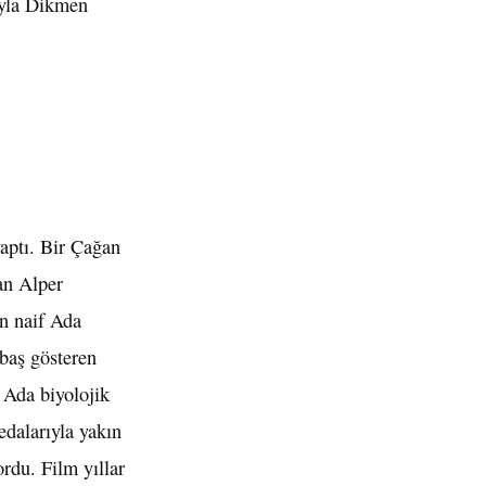
Ayla Dikmen
yaptı. Bir Çağan
lan Alper
an naif Ada
 baş gösteren
 Ada biyolojik
edalarıyla yakın
ordu. Film yıllar