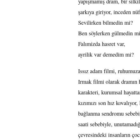
yapışmamış dram, bir silki
şarkıya giriyor, inceden nü
Sevilirken bilmedin mi?
Ben söylerken gülmedin m
Falımizda hasret var,
ayrilik var demedim mi?
Issız adam filmi, ruhumuza 
Irmak filmi olarak dramın h
karakteri, kurumsal hayatt
kızımızı son hız kovalıyor,
bağlanma sendromu sebebiyl
saati sebebiyle, unutamadı
çevresindeki insanların çoc