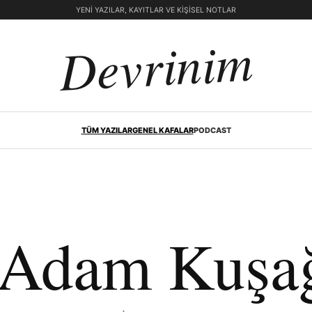
YENI YAZILAR, KAYITLAR VE KIŞISEL NOTLAR
Devrinim
TÜM YAZILAR
GENEL KAFALAR
PODCAST
z Adam Kuşa