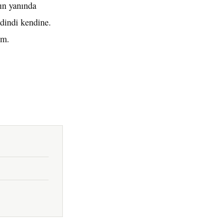
ın yanında
edindi kendine.
ım.