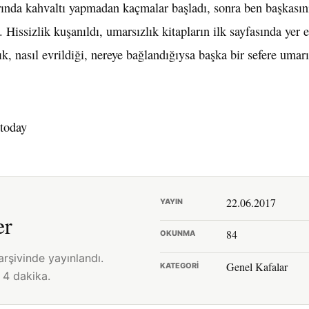
arında kahvaltı yapmadan kaçmalar başladı, sonra ben başkasın
 Hissizlik kuşanıldı, umarsızlık kitapların ilk sayfasında yer 
ık, nasıl evrildiği, nereye bağlandığıysa başka bir sefere umar
 today
22.06.2017
YAYIN
er
84
OKUNMA
arşivinde yayınlandı.
Genel Kafalar
KATEGORI
 4 dakika.