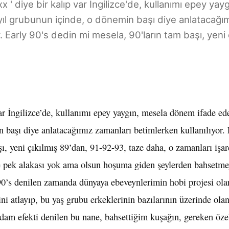
x ' diye bir kalıp var İngilizce'de, kullanımı epey yay
l grubunun içinde, o dönemin başı diye anlatacağım
. Early 90's dedin mi mesela, 90'ların tam başı, yeni ç
var İngilizce’de, kullanımı epey yaygın, mesela dönem ifade ed
 başı diye anlatacağımız zamanları betimlerken kullanılıyor. 
ı, yeni çıkılmış 89’dan, 91-92-93, taze daha, o zamanları işar
e pek alakası yok ama olsun hoşuma giden şeylerden bahsetme
 90’s denilen zamanda dünyaya ebeveynlerimin hobi projesi ol
ni atlayıp, bu yaş grubu erkeklerinin bazılarının üzerinde olan
dam efekti denilen bu nane, bahsettiğim kuşağın, gereken özel