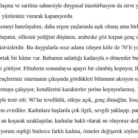
ılaşma ve sarılma sahnesiyle duygusal mastürbasyon da zirve 
u yüzümüze vurarak kapanıyordu.
emeyi hatırlayalım, daha ergen yaşlarında aşık olmuş ama bir
hayatın, sillesini yediğini düşünen, arabeske göz kırpan genç 
rsizlerdir. Bu duygularla ıssız adamı izleyen kitle ile 70’li yı
i ortak bir küme var. Babamın anlattığı kadarıyla o dönemler bu
i görüyor. Filmlerin sonundaysa apayrı bir cümbüş kopuyor, f
ençlerimiz sinemanın çıkışında gördükleri bilumum aksiyon s
rmaya çalışıyor, kendilerini karakterler yerine koyuyorlarmış. 
e tesir etti. 90’lar tevellütlü, etkiye açık, genç dimağlar, Iss
rını evirdiler. Kadınlara başlarda çok ilgili, sevgili yaklaşıp, 
an koşarak uzaklaştılar, kadınlar haklı olarak ne oluyoruz de
iyorum repliği binlerce farklı kadına, özneler değişerek söyle