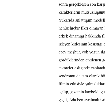
sonra gerçekleşen son karş
karakterlerin mutsuzluğun
Yukarıda anlattığım modell
henüz hiçbir fikri olmayan 
erkek dinamiği hakkında fiki
izleyen kitlesinin kesiştiğ
epey meşhur, çok yoğun ilg
gördüklerinden etkilenen g
tekmeler eşliğinde canlandı
sendromu da tam olarak böyl
filmin etkisiyle yalnızlıkla
açılıp, gizemin kaybolduğu 
geçti, Ada ben ayrılmak ist