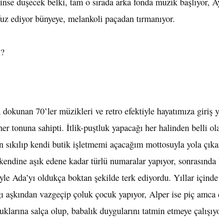
linse düşecek belki, tam o sırada arka fonda müzik başlıyor, 
fuz ediyor bünyeye, melankoli paçadan tırmanıyor.
i?
dokunan 70’ler müzikleri ve retro efektiyle hayatımıza giriş 
er tonuna sahipti. İtlik-puştluk yapacağı her halinden belli o
an sıkılıp kendi butik işletmemi açacağım mottosuyla yola çık
 kendine aşık edene kadar türlü numaralar yapıyor, sonrasında
e Ada’yı oldukça boktan şekilde terk ediyordu. Yıllar içinde
ğı aşkından vazgeçip çoluk çocuk yapıyor, Alper ise piç amca 
uklarına salça olup, babalık duygularını tatmin etmeye çalışıy