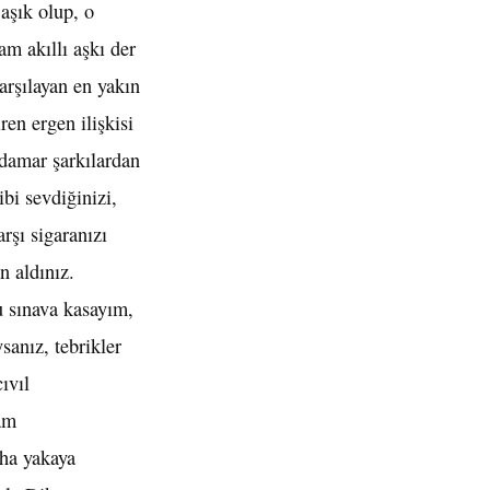
aşık olup, o
am akıllı aşkı der
arşılayan en yakın
en ergen ilişkisi
 damar şarkılardan
bi sevdiğinizi,
rşı sigaranızı
n aldınız.
u sınava kasayım,
sanız, tebrikler
ıvıl
am
aha yakaya