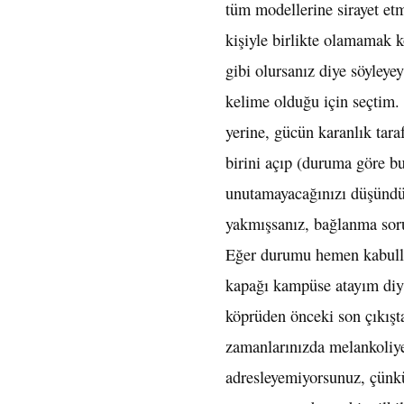
tüm modellerine sirayet etm
kişiyle birlikte olamamak k
gibi olursanız diye söyley
kelime olduğu için seçtim.
yerine, gücün karanlık tara
birini açıp (duruma göre b
unutamayacağınızı düşündüğü
yakmışsanız, bağlanma soru
Eğer durumu hemen kabullenm
kapağı kampüse atayım diyip
köprüden önceki son çıkışta
zamanlarınızda melankoliye
adresleyemiyorsunuz, çünkü