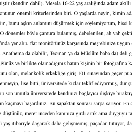
iştir (kendim dahil). Mesela 16-22 yaş aralığında adam akıllı 
onunun önemli kriterlerinden biri. O yaşlarda neyin, kimin ad
eyim, bunu aşkın anlamını düşürmek için söylemiyorum, hissi k
 O dönemler böyle çamura bulanmış, debelenilen, ah vah çektir
fında yer alıp, flat monitörünüz karşısında meşrebinize uygun
u Anathema da olabilir, Teoman ya da Müslüm baba da) deli gi
nüz ve birlikte olamadığınız hatun kişinin bir fotoğrafına ka
nu olan, melankolik erkekliğe giriş 101 sınavından geçer pua
eyip, lise bitti, üniversitede kızlar teklif ediyormuş, dur ş
 son umutla üniversitede kendinizi bağlayıcı ilişkiye bıraktıy
n kaçmayı başardınız. Bu sapaktan sonrası sarpa sarıyor. En c
 düştünüz, meret inceden kanınıza girdi artık ama duyguyu t
 yaş itibariyle dağarcık daha gelişmemiş, paçadan tutuyor, d