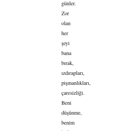
günler.
Zor
olan
her
şeyi
bana
bırak,
ızdırapları,
pişmanlıkları,
çaresizliği.
Beni
düşünme,
benim