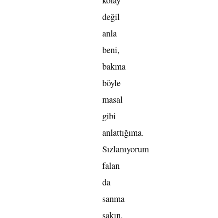
değil
anla
beni,
bakma
böyle
masal
gibi
anlattığıma.
Sızlanıyorum
falan
da
sanma
sakın,