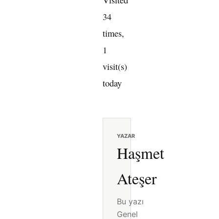
34
times,
1
visit(s)
today
YAZAR
Haşmet
Ateşer
Bu yazı
Genel