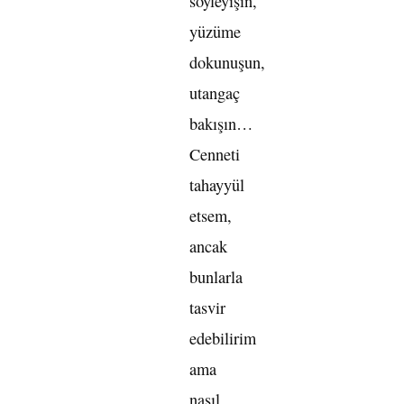
söyleyişin,
yüzüme
dokunuşun,
utangaç
bakışın…
Cenneti
tahayyül
etsem,
ancak
bunlarla
tasvir
edebilirim
ama
nasıl