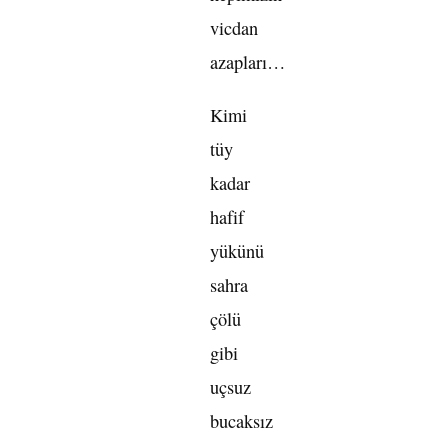
vicdan
azapları…
Kimi
tüy
kadar
hafif
yükünü
sahra
çölü
gibi
uçsuz
bucaksız