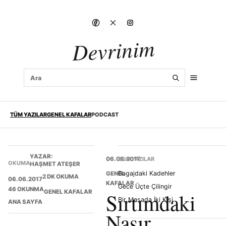
Devrinim
TÜM YAZILAR
GENEL KAFALAR
PODCAST
YAZAR:
06.06.2017
SON YAZILAR
OKUMA
HAŞMET ATEŞER
Bagajdaki Kadehler
GENEL
2 DK OKUMA
06.06.2017
KAFALAR
Gece Üçte Çilingir
46 OKUNMA
GENEL KAFALAR
Sırtımdaki
Bir Masada İki Kişi
ANA SAYFA
Nasır