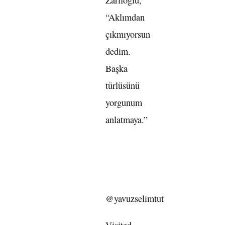
“Aklımdan
çıkmıyorsun
dedim.
Başka
türlüsünü
yorgunum
anlatmaya.”
@yavuzselimtut
Visited