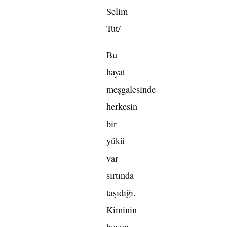
Selim
Tut/
Bu
hayat
meşgalesinde
herkesin
bir
yükü
var
sırtında
taşıdığı.
Kiminin