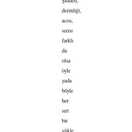
Şiddeti,
derinliği,
acısı,
sızısı
farklı
da
olsa
öyle
yada
böyle
her
sırt
bir
yükle