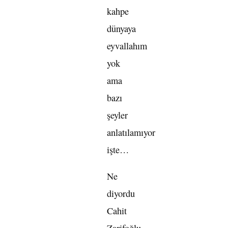
kahpe
dünyaya
eyvallahım
yok
ama
bazı
şeyler
anlatılamıyor
işte…
Ne
diyordu
Cahit
Zarifoğlu,