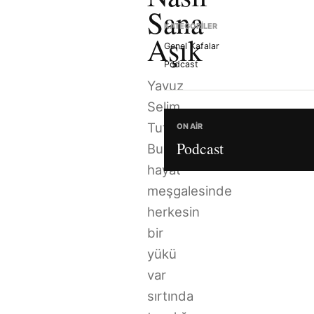
Sana
KATEGORILER
Aşık
Genel Kafalar
Podcast
Yavuz
Selim
Tut/
ON AIR
Podcast
Bu
hayat
meşgalesinde
herkesin
bir
yükü
var
sırtında