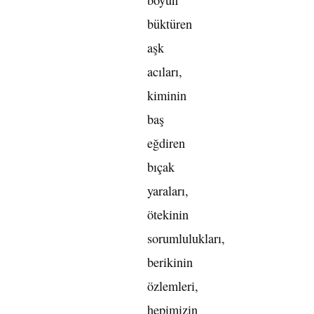
boyun
büktüren
aşk
acıları,
kiminin
baş
eğdiren
bıçak
yaraları,
ötekinin
sorumlulukları,
berikinin
özlemleri,
hepimizin