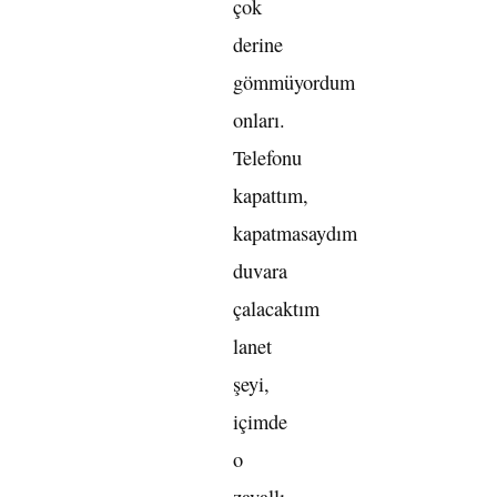
çok
derine
gömmüyordum
onları.
Telefonu
kapattım,
kapatmasaydım
duvara
çalacaktım
lanet
şeyi,
içimde
o