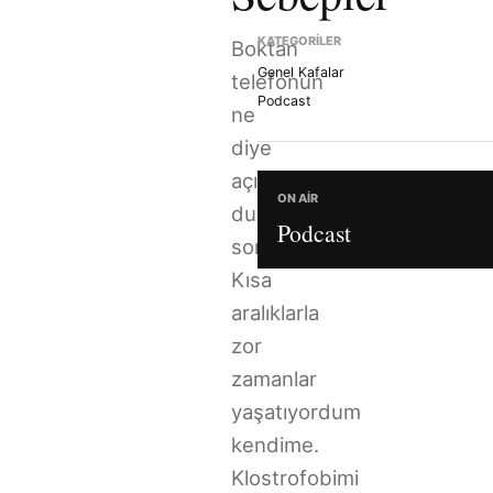
KATEGORILER
Boktan
Genel Kafalar
telefonun
Podcast
ne
diye
açık
ON AIR
durduğunu
Podcast
sorguladım.
Kısa
aralıklarla
zor
zamanlar
yaşatıyordum
kendime.
Klostrofobimi