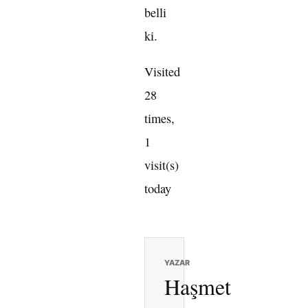
belli
ki.
Visited
28
times,
1
visit(s)
today
YAZAR
Haşmet