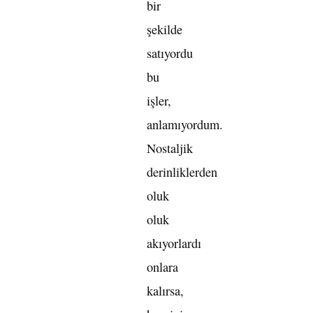
bir
şekilde
satıyordu
bu
işler,
anlamıyordum.
Nostaljik
derinliklerden
oluk
oluk
akıyorlardı
onlara
kalırsa,