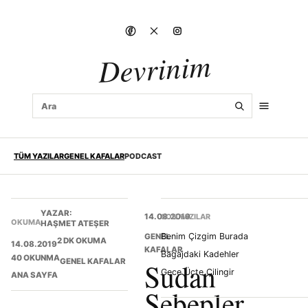
Devrinim
TÜM YAZILAR
GENEL KAFALAR
PODCAST
YAZAR:
14.08.2019
SON YAZILAR
OKUMA
HAŞMET ATEŞER
Benim Çizgim Burada
GENEL
2 DK OKUMA
14.08.2019
KAFALAR
Bagajdaki Kadehler
40 OKUNMA
GENEL KAFALAR
Sudan
Gece Üçte Çilingir
ANA SAYFA
Sebepler