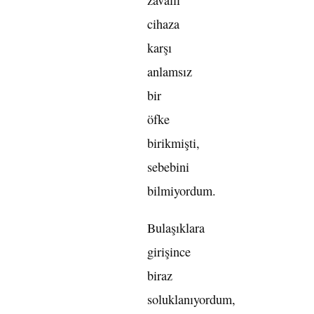
zavallı
cihaza
karşı
anlamsız
bir
öfke
birikmişti,
sebebini
bilmiyordum.
Bulaşıklara
girişince
biraz
soluklanıyordum,