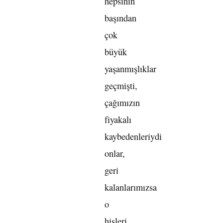
hepsinin
başından
çok
büyük
yaşanmışlıklar
geçmişti,
çağımızın
fiyakalı
kaybedenleriydi
onlar,
geri
kalanlarımızsa
o
hisleri