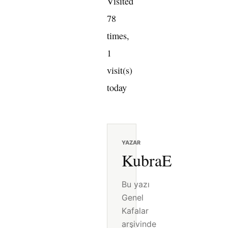
Visited
78
times,
1
visit(s)
today
YAZAR
KubraE
Bu yazı
Genel
Kafalar
arşivinde