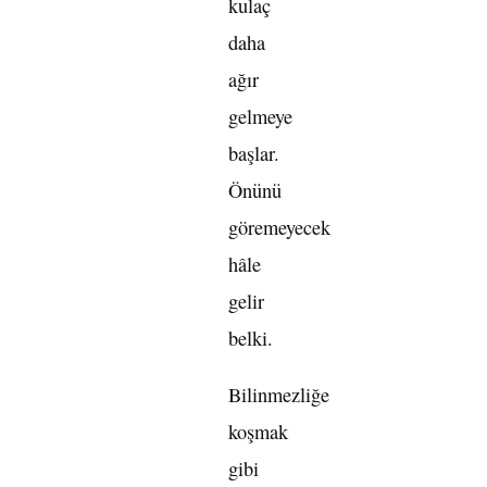
kulaç
daha
ağır
gelmeye
başlar.
Önünü
göremeyecek
hâle
gelir
belki.
Bilinmezliğe
koşmak
gibi