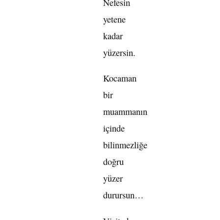
Nefesin
yetene
kadar
yüzersin.
Kocaman
bir
muammanın
içinde
bilinmezliğe
doğru
yüzer
durursun…