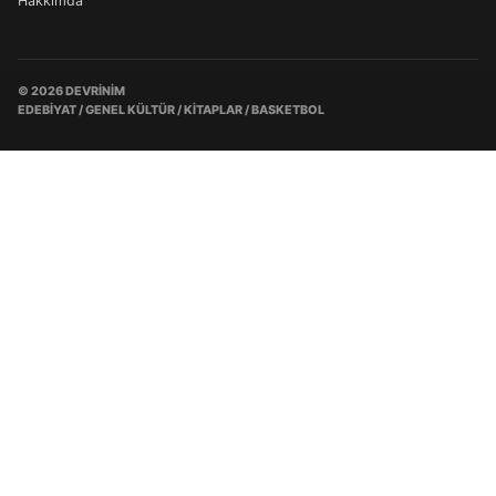
Hakkımda
© 2026 DEVRINIM
EDEBIYAT / GENEL KÜLTÜR / KITAPLAR / BASKETBOL