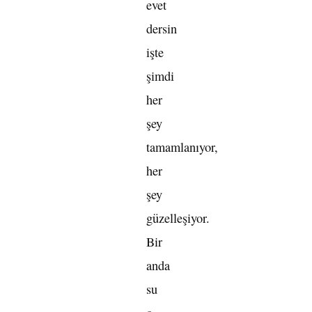
evet
dersin
işte
şimdi
her
şey
tamamlanıyor,
her
şey
güzelleşiyor.
Bir
anda
su