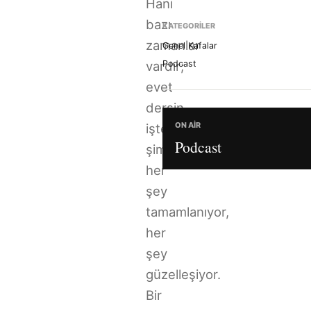
Hani
bazı
KATEGORILER
zamanlar
Genel Kafalar
vardır;
Podcast
evet
dersin
ON AIR
işte
Podcast
şimdi
her
şey
tamamlanıyor,
her
şey
güzelleşiyor.
Bir