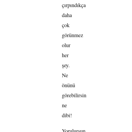
çırpındıkça
daha
çok
görünmez
olur
her
şey.
Ne
önünü
görebilirsin
ne
dibi!
Yorulursun