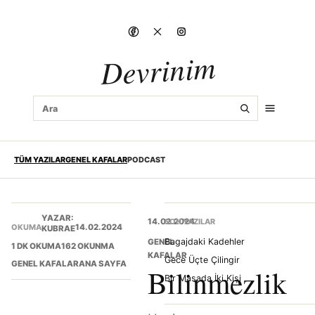
Devrinim
TÜM YAZILAR
GENEL KAFALAR
PODCAST
YAZAR:
14.02.2024
SON YAZILAR
OKUMA
14.02.2024
KUBRAE
Bagajdaki Kadehler
GENEL
1 DK OKUMA
162 OKUNMA
KAFALAR
Gece Üçte Çilingir
GENEL KAFALAR
ANA SAYFA
Bilinmezlik
Bir Masada İki Kişi