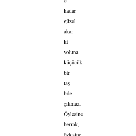
o
kadar
güzel
akar
ki
yoluna
küçücük
bir
taş
bile
çıkmaz.
Öylesine
berrak,
öylesine