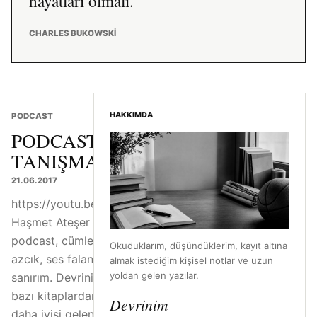
hayatları olmalı.
CHARLES BUKOWSKI
HAKKIMDA
PODCAST
PODCAST #1
TANIŞMA FASLI
21.06.2017
https://youtu.be/82ZGVUVo1Jo
Haşmet Ateşer Podcast#1 İlk
podcast, cümleler devrildi
Okuduklarım, düşündüklerim, kayıt altına
azcık, ses falan zamanla oturur
almak istediğim kişisel notlar ve uzun
yoldan gelen yazılar.
sanırım. Devrinim.com 'dan ve
bazı kitaplardan bahsettim,
Devrinim
daha iyisi gelene kadar idare