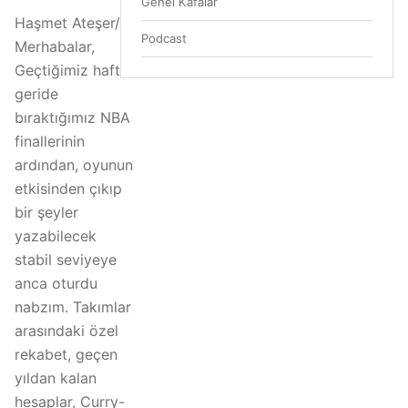
Genel Kafalar
Haşmet Ateşer/
Podcast
Merhabalar,
Geçtiğimiz hafta
geride
bıraktığımız NBA
finallerinin
ardından, oyunun
etkisinden çıkıp
bir şeyler
yazabilecek
stabil seviyeye
anca oturdu
nabzım. Takımlar
arasındaki özel
rekabet, geçen
yıldan kalan
hesaplar, Curry-