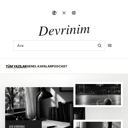
Devrinim
TÜM YAZILAR
GENEL KAFALAR
PODCAST
DEVRINIM