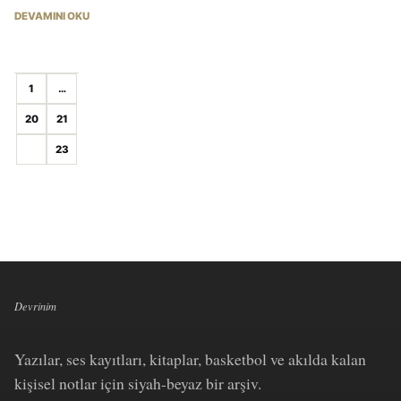
DEVAMINI OKU
1
…
20
21
22
23
Devrinim
Yazılar, ses kayıtları, kitaplar, basketbol ve akılda kalan
kişisel notlar için siyah-beyaz bir arşiv.