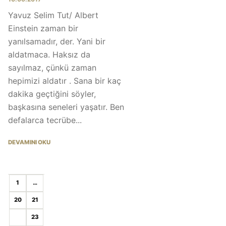
Yavuz Selim Tut/ Albert
Einstein zaman bir
yanılsamadır, der. Yani bir
aldatmaca. Haksız da
sayılmaz, çünkü zaman
hepimizi aldatır . Sana bir kaç
dakika geçtiğini söyler,
başkasına seneleri yaşatır. Ben
defalarca tecrübe...
DEVAMINI OKU
1
…
20
21
22
23