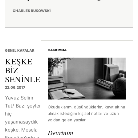
CHARLES BUKOWSKI
HAKKIMDA
GENEL KAFALAR
KEŞKE
BIZ
SENINLE
22.06.2017
Yavuz Selim
Tut/ Bazı şeyleri
Okuduklarım, düşündüklerim, kayıt altına
hiç
almak istediğim kişisel notlar ve uzun
yoldan gelen yazılar.
yaşamasaydık
keşke. Mesela
Devrinim
Eminönü'nde o