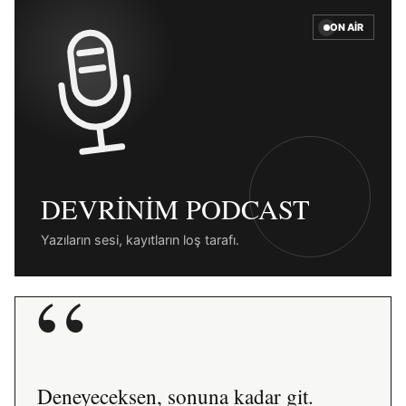
ON AIR
DEVRINIM PODCAST
Yazıların sesi, kayıtların loş tarafı.
“
Deneyeceksen, sonuna kadar git.