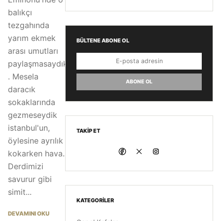
balıkçı
tezgahında
yarım ekmek
BÜLTENE ABONE OL
arası umutları
paylaşmasaydık
. Mesela
ABONE OL
daracık
sokaklarında
gezmeseydik
istanbul'un,
TAKIP ET
öylesine ayrılık
kokarken hava.
Derdimizi
savurur gibi
simit...
KATEGORILER
DEVAMINI OKU