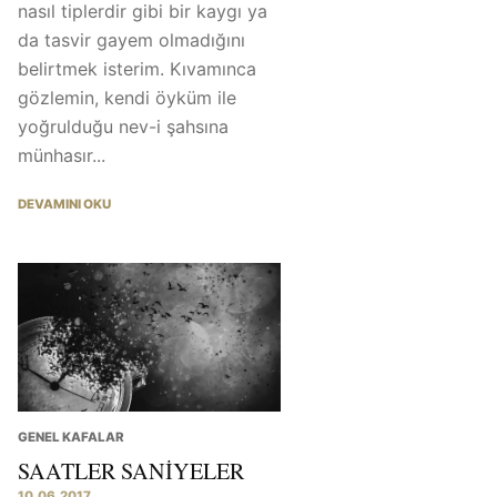
nasıl tiplerdir gibi bir kaygı ya
da tasvir gayem olmadığını
belirtmek isterim. Kıvamınca
gözlemin, kendi öyküm ile
yoğrulduğu nev-i şahsına
münhasır...
DEVAMINI OKU
GENEL KAFALAR
SAATLER SANIYELER
10.06.2017