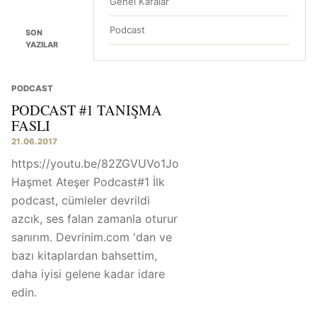
Genel Kafalar
Podcast
SON
YAZILAR
PODCAST
PODCAST #1 TANIŞMA
FASLI
21.06.2017
https://youtu.be/82ZGVUVo1Jo
Haşmet Ateşer Podcast#1 İlk
podcast, cümleler devrildi
azcık, ses falan zamanla oturur
sanırım. Devrinim.com 'dan ve
bazı kitaplardan bahsettim,
daha iyisi gelene kadar idare
edin.