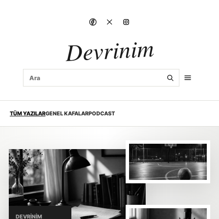
Devrinim
TÜM YAZILAR
GENEL KAFALAR
PODCAST
DEVRINIM