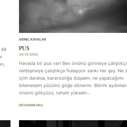
GENEL KAFALAR
PUS
 48
30.10.2023
ür
Havada bir pus var! Ben önümü görmeye çalıştıkç
en,
netleşmeye çalıştıkça flulaşıyor sanki her şey. Ne
içim daralsa, kararsızlığa düşsem, ne yapacağımı
bilemesem yüzümü göğe dönerim. Bilirim aydınlatı
önümü gökyüzü, ruhum yükselir...
DEVAMINI OKU