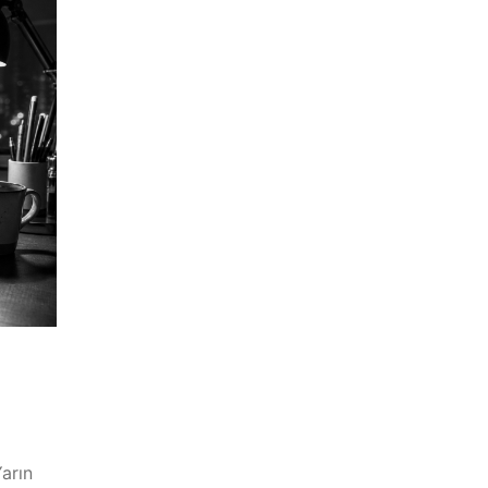
Yarın