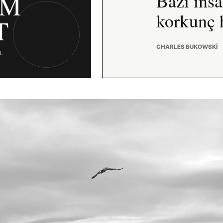
IM
Bazı insa
korkunç h
T
CHARLES BUKOWSKI
ı.