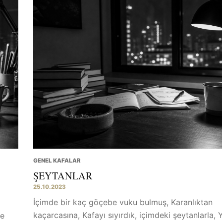
GENEL KAFALAR
ŞEYTANLAR
25.10.2023
İçimde bir kaç göçebe vuku bulmuş, Karanlıktan
kaçarcasına, Kafayı sıyırdık, içimdeki şeytanlarla, 
me