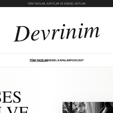
YENI YAZILAR, KAYITLAR VE KIŞISEL NOTLAR
Devrinim
TÜM YAZILAR
GENEL KAFALAR
PODCAST
SES
 VE