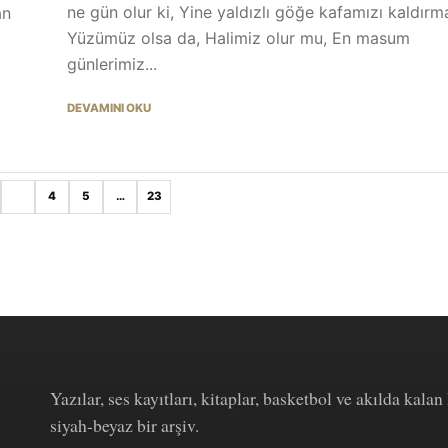
ne gün olur ki, Yine yaldızlı göğe kafamızı kaldırm
an
Yüzümüz olsa da, Halimiz olur mu, En masum
günlerimiz...
DEVAMINI OKU
3
4
5
…
23
Yazılar, ses kayıtları, kitaplar, basketbol ve akılda kalan 
siyah-beyaz bir arşiv.