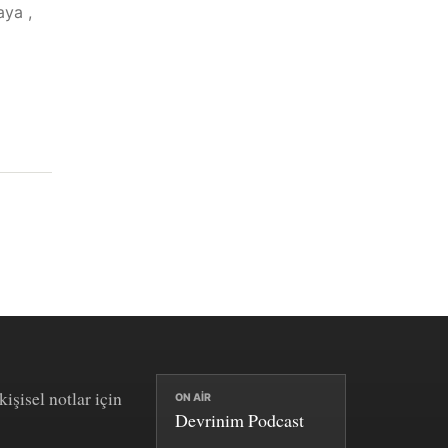
aya ,
kişisel notlar için
ON AIR
Devrinim Podcast