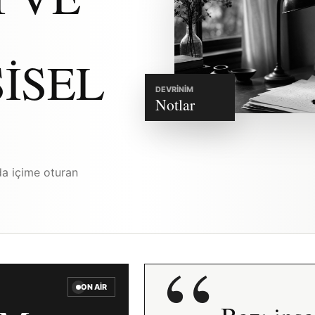
ISEL
DEVRINIM
Notlar
da içime oturan
“
ON AIR