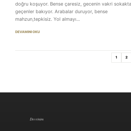
doğru koşuyor. Bense çaresiz, gecenin vakri sokakt
geçenler bakıyor. Arabalar duruyor, bense
mahzun,tepkisiz. Yol almayı...
DEVAMINI OKU
1
2
Devrinim