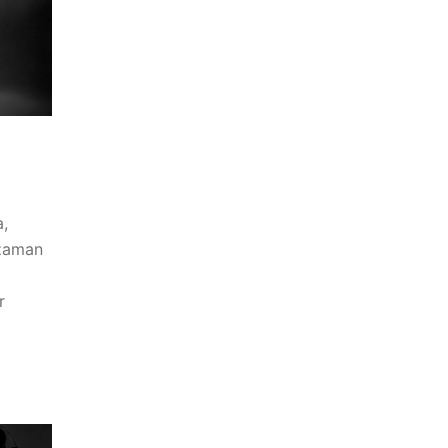
a,
 zaman
r