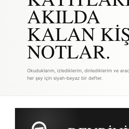
AKILDA
KALAN KIŞ
NOTLAR.
Okuduklarım, izlediklerim, dinlediklerim ve ara
her şey için siyah-beyaz bir defter.