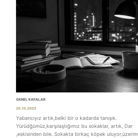
GENEL KAFALAR
25.10.2023
Yabancıyız artık,belki bir o kadarda tanışık.
Yürüdğümüz,karşılaştığımız bu sokaklar, artık, Dar
,eskisinden bile. Sokakta birkaç köpek uluyor,üzeri